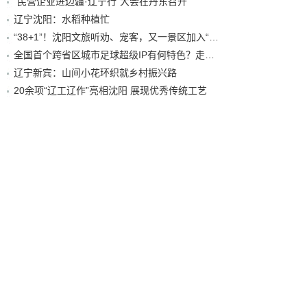
“民营企业进边疆·辽宁行”大会在丹东召开
辽宁沈阳：水稻种植忙
“38+1”！沈阳文旅听劝、宠客，又一景区加入“东北超”优惠名单！
全国首个跨省区城市足球超级IP有何特色？走进沈阳现场去看看
辽宁新宾：山间小花环织就乡村振兴路
20余项“辽工辽作”亮相沈阳 展现优秀传统工艺