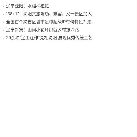
辽宁沈阳：水稻种植忙
“38+1”！沈阳文旅听劝、宠客，又一景区加入“东北超”优惠名单！
全国首个跨省区城市足球超级IP有何特色？走进沈阳现场去看看
辽宁新宾：山间小花环织就乡村振兴路
20余项“辽工辽作”亮相沈阳 展现优秀传统工艺