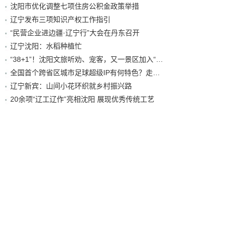
沈阳市优化调整七项住房公积金政策举措
辽宁发布三项知识产权工作指引
“民营企业进边疆·辽宁行”大会在丹东召开
辽宁沈阳：水稻种植忙
“38+1”！沈阳文旅听劝、宠客，又一景区加入“东北超”优惠名单！
全国首个跨省区城市足球超级IP有何特色？走进沈阳现场去看看
辽宁新宾：山间小花环织就乡村振兴路
20余项“辽工辽作”亮相沈阳 展现优秀传统工艺