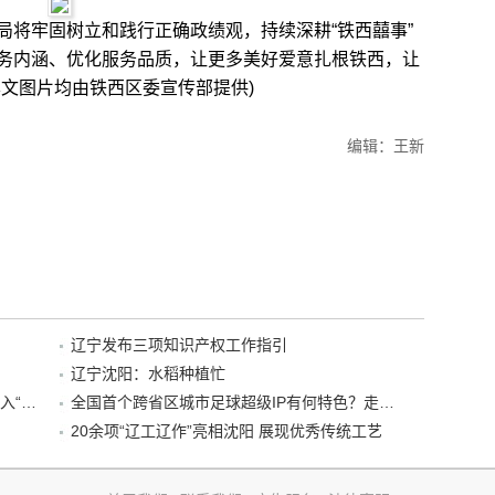
将牢固树立和践行正确政绩观，持续深耕“铁西囍事”
务内涵、优化服务品质，让更多美好爱意扎根铁西，让
文图片均由铁西区委宣传部提供)
编辑：王新
辽宁发布三项知识产权工作指引
辽宁沈阳：水稻种植忙
“38+1”！沈阳文旅听劝、宠客，又一景区加入“东北超”优惠名单！
全国首个跨省区城市足球超级IP有何特色？走进沈阳现场去看看
20余项“辽工辽作”亮相沈阳 展现优秀传统工艺