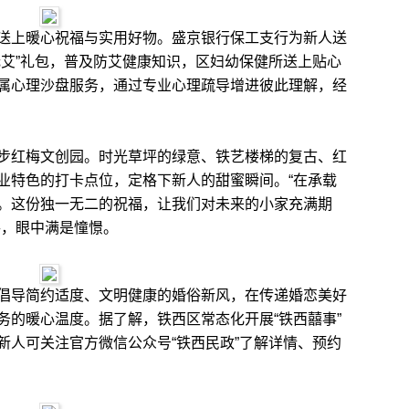
上暖心祝福与实用好物。盛京银行保工支行为新人送
无艾”礼包，普及防艾健康知识，区妇幼保健所送上贴心
属心理沙盘服务，通过专业心理疏导增进彼此理解，经
红梅文创园。时光草坪的绿意、铁艺楼梯的复古、红
业特色的打卡点位，定格下新人的甜蜜瞬间。“在承载
。这份独一无二的祝福，让我们对未来的小家充满期
手，眼中满是憧憬。
导简约适度、文明健康的婚俗新风，在传递婚恋美好
务的暖心温度。据了解，铁西区常态化开展“铁西囍事”
新人可关注官方微信公众号“铁西民政”了解详情、预约