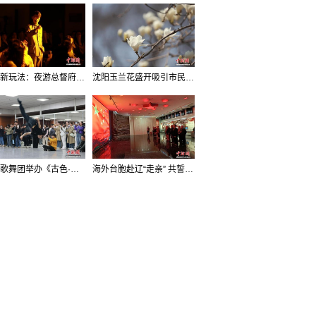
沈阳新玩法：夜游总督府，当一回“赴宴者”
沈阳玉兰花盛开吸引市民打卡
辽宁歌舞团举办《古色·国宝辽宁》排练开放日活动
海外台胞赴辽“走亲” 共誓“和平初心”