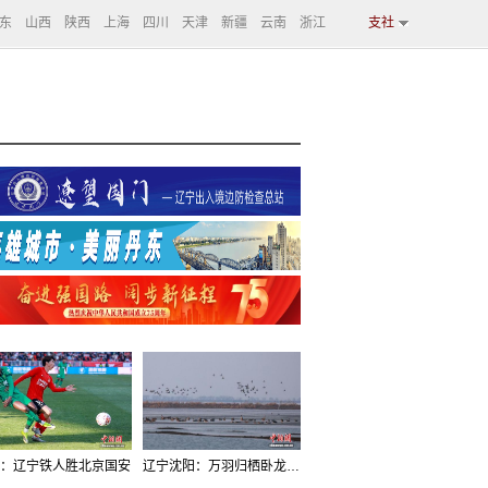
东
山西
陕西
上海
四川
天津
新疆
云南
浙江
支社
：辽宁铁人胜北京国安
辽宁沈阳：万羽归栖卧龙湖看群鸟齐飞