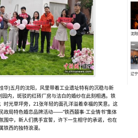
桂华)五月的沈阳，风里带着工业遗址特有的沉稳与新
文创园内，斑驳的红砖厂房与洁白的婚纱在此刻相遇。铁
；时光草坪旁，21张年轻的面孔洋溢着幸福的笑意。这
政局特色婚恋品牌活动——“铁西囍事·工业情书”集体
氛围中，新人们携手宣誓，许下一生相守的承诺，也在
属铁西的独特浪漫。