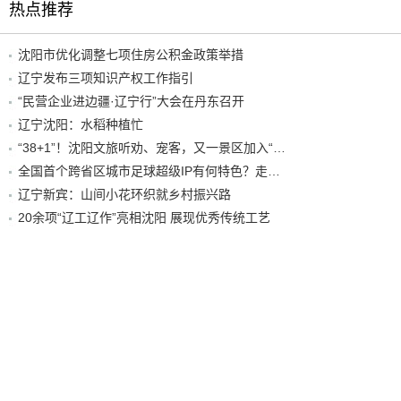
热点推荐
沈阳市优化调整七项住房公积金政策举措
辽宁发布三项知识产权工作指引
“民营企业进边疆·辽宁行”大会在丹东召开
辽宁沈阳：水稻种植忙
“38+1”！沈阳文旅听劝、宠客，又一景区加入“东北超”优惠名单！
全国首个跨省区城市足球超级IP有何特色？走进沈阳现场去看看
辽宁新宾：山间小花环织就乡村振兴路
20余项“辽工辽作”亮相沈阳 展现优秀传统工艺