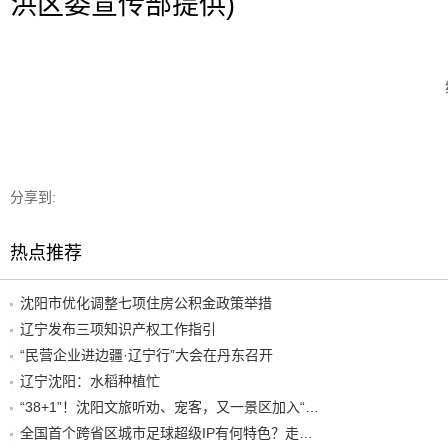
洪区委宣传部提供)
分享到:
热点推荐
沈阳市优化调整七项住房公积金政策举措
辽宁发布三项知识产权工作指引
“民营企业进边疆·辽宁行”大会在丹东召开
辽宁沈阳：水稻种植忙
“38+1”！沈阳文旅听劝、宠客，又一景区加入“东北超”优惠名单！
全国首个跨省区城市足球超级IP有何特色？走进沈阳现场去看看