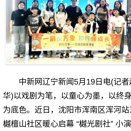
中新网辽宁新闻5月19日电(记者
华)以戏剧为笔，以童心为墨，以终
为底色。近日，沈阳市浑南区浑河站
樾檀山社区暖心启幕 “樾光剧社” 小