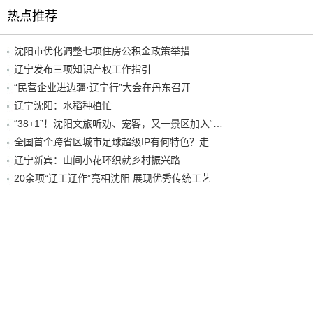
热点推荐
沈阳市优化调整七项住房公积金政策举措
辽宁发布三项知识产权工作指引
“民营企业进边疆·辽宁行”大会在丹东召开
辽宁沈阳：水稻种植忙
“38+1”！沈阳文旅听劝、宠客，又一景区加入“东北超”优惠名单！
全国首个跨省区城市足球超级IP有何特色？走进沈阳现场去看看
辽宁新宾：山间小花环织就乡村振兴路
20余项“辽工辽作”亮相沈阳 展现优秀传统工艺