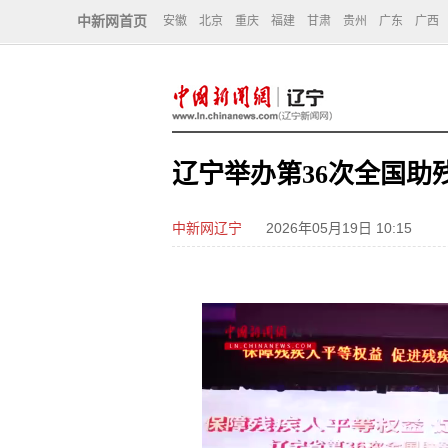
中新网首页
安徽
北京
重庆
福建
甘肃
贵州
广东
广西
辽宁举办第36次全国助
中新网辽宁
2026年05月19日 10:15