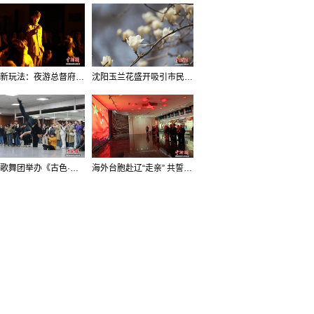
沈阳新玩法：夜游总督府，当一回“赴宴者”
沈阳玉兰花盛开吸引市民打卡
辽宁歌舞团举办《古色·国宝辽宁》排练开放日活动
海外台胞赴辽“走亲” 共誓“和平初心”