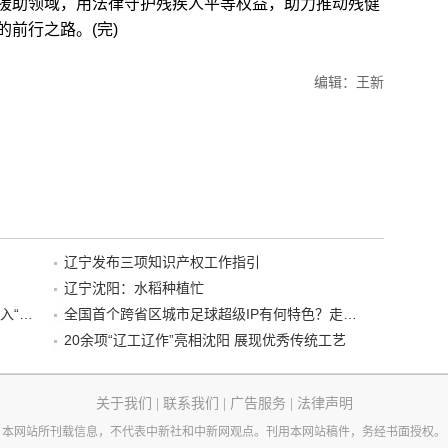
援助领域，用法律守护残疾人平等权益，助力推动残健
前行之路。(完)
编辑：王新
辽宁发布三项知识产权工作指引
辽宁沈阳：水稻种植忙
“38+1”！沈阳文旅听劝、宠客，又一景区加入“东北超”优惠名单！
全国首个跨省区城市足球超级IP有何特色？走进沈阳现场去看看
20余项“辽工辽作”亮相沈阳 展现优秀传统工艺
关于我们
|
联系我们
|
广告服务
|
法律声明
本网站所刊载信息，不代表中新社和中新网观点。刊用本网站稿件，务经书面授权。