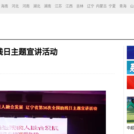
海南
河北
河南
湖北
湖南
江苏
江西
吉林
辽宁
内蒙古
宁夏
青海
山
残日主题宣讲活动
中超