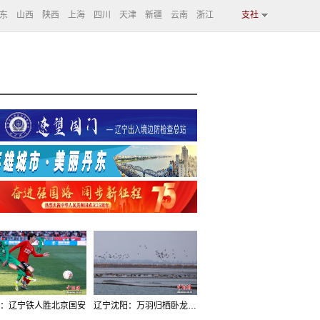
东
山西
陕西
上海
四川
天津
新疆
云南
浙江
支社
：辽宁铁人胜北京国安
辽宁沈阳：万羽归栖卧龙湖看群鸟齐飞