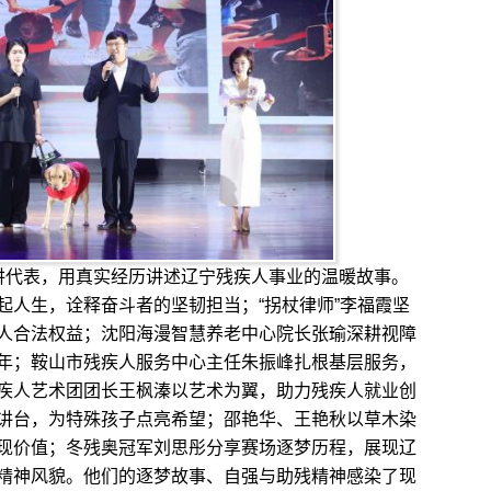
代表，用真实经历讲述辽宁残疾人事业的温暖故事。
起人生，诠释奋斗者的坚韧担当；“拐杖律师”李福霞坚
人合法权益；沈阳海漫智慧养老中心院长张瑜深耕视障
年；鞍山市残疾人服务中心主任朱振峰扎根基层服务，
疾人艺术团团长王枫溱以艺术为翼，助力残疾人就业创
讲台，为特殊孩子点亮希望；邵艳华、王艳秋以草木染
现价值；冬残奥冠军刘思彤分享赛场逐梦历程，展现辽
精神风貌。他们的逐梦故事、自强与助残精神感染了现