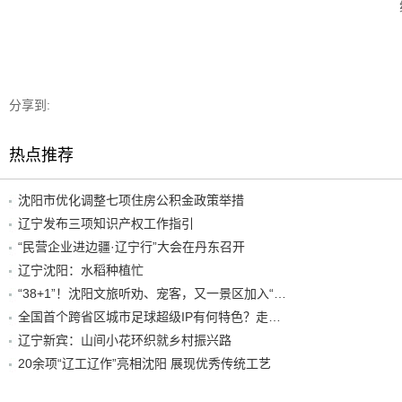
分享到:
热点推荐
沈阳市优化调整七项住房公积金政策举措
辽宁发布三项知识产权工作指引
“民营企业进边疆·辽宁行”大会在丹东召开
辽宁沈阳：水稻种植忙
“38+1”！沈阳文旅听劝、宠客，又一景区加入“东北超”优惠名单！
全国首个跨省区城市足球超级IP有何特色？走进沈阳现场去看看
辽宁新宾：山间小花环织就乡村振兴路
20余项“辽工辽作”亮相沈阳 展现优秀传统工艺