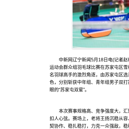
中新网辽宁新闻5月18日电(记者赵桂
运动会群众组羽毛球比赛在苏家屯区雪松
名羽球高手的激烈角逐，由苏家屯区选
色，分别斩获中年组、青年组男子双打
眼的“苏家屯双星”。
本次赛事规格高、竞争强度大，汇聚
扣人心弦。赛场上，老将王扬沉稳从容
契协作、稳扎稳打，力克一众强敌，稳