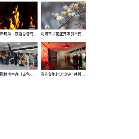
沈阳新玩法：夜游总督府，当一回“赴宴者”
沈阳玉兰花盛开吸引市民打卡
辽宁歌舞团举办《古色·国宝辽宁》排练开放日活动
海外台胞赴辽“走亲” 共誓“和平初心”