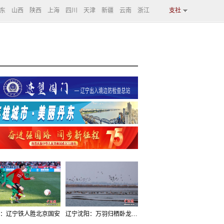
东
山西
陕西
上海
四川
天津
新疆
云南
浙江
支社
：辽宁铁人胜北京国安
辽宁沈阳：万羽归栖卧龙湖看群鸟齐飞