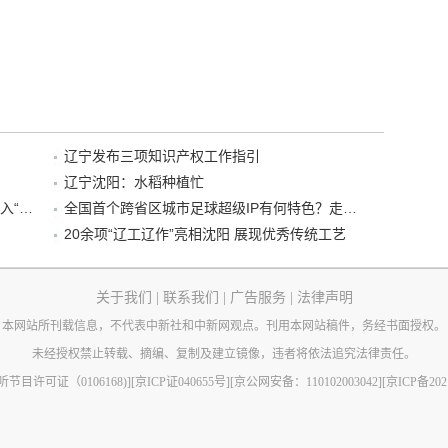
辽宁发布三项知识产权工作指引
辽宁沈阳：水稻种植忙
“38+1”！沈阳文旅听劝、宠客，又一景区加入“东北超”优惠名单！
全国首个跨省区城市足球超级IP有何特色？走进沈阳现场去看看
20余项“辽工辽作”亮相沈阳 展现优秀传统工艺
关于我们
|
联系我们
|
广告服务
|
法律声明
本网站所刊载信息，不代表中新社和中新网观点。刊用本网站稿件，务经书面授权。
未经授权禁止转载、摘编、复制及建立镜像，违者将依法追究法律责任。
节目许可证（0106168)]
[京ICP证040655号]
[京公网安备：110102003042]
[京ICP备202