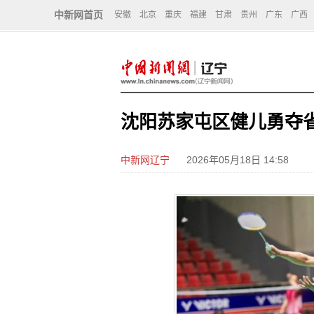
中新网首页
安徽
北京
重庆
福建
甘肃
贵州
广东
广西
沈阳苏家屯区健儿勇夺
中新网辽宁
2026年05月18日 14:58