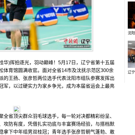
华)挥拍逐光，羽动巅峰！5月17日，辽宁省第十五届
体育馆圆满收官。面对全省14市及沈抚示范区300余
派的王扬、张彦哲两位选手代表沈阳市组队参赛发挥出
冠军，以过硬实力为家乡争光，成为本届省运会上最亮
全省顶尖群众羽毛球选手，每一轮对决都精彩纷呈、
、攻防有度，凭借扎实功底与丰富赛场经验，与搭档默
稳拿下中年组男双桂冠；青年选手张彦哲朝气蓬勃、敢