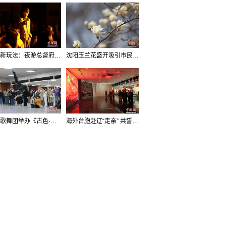
沈阳新玩法：夜游总督府，当一回“赴宴者”
沈阳玉兰花盛开吸引市民打卡
辽宁歌舞团举办《古色·国宝辽宁》排练开放日活动
海外台胞赴辽“走亲” 共誓“和平初心”