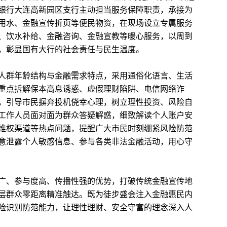
银行大连高新园区支行主动担当服务保障职责，承接为
用水、金融宣传折页等便民物资，在现场设立专属服务
、饮水补给、金融咨询、金融宣教等暖心服务，以周到
，彰显国有大行的社会责任与民生温度。
群年龄结构与金融需求特点，采用通俗化语言、生活
重点拆解保本高息诱惑、虚假理财陷阱、电信网络诈
，引导市民摒弃投机侥幸心理，树立理性投资、风险自
工作人员面对面为群众答疑解惑，细致解读个人账户安
维权渠道等热点问题，提醒广大市民时刻绷紧风险防范
意泄露个人敏感信息、参与各类非法金融活动，用心守
、参与度高、传播性强的优势，打破传统金融宣传地
层群众零距离精准触达。既为徒步盛会注入金融惠民内
险识别防范能力，让理性理财、安全守富的理念深入人