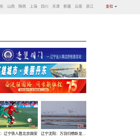
东
山西
陕西
上海
四川
天津
新疆
云南
浙江
支社
：辽宁铁人胜北京国安
辽宁沈阳：万羽归栖卧龙湖看群鸟齐飞