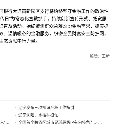
银行大连高新园区支行将始终坚守金融工作的政治性
护宣传日”为常态化宣教抓手，持续创新宣传形式、拓宽服
识普及活动。始终聚焦群众急难愁盼金融需求，抓实抓
效、温情暖心的金融服务，织密全民财富安全防护网，
生态贡献中行力量。
编辑：王新
辽宁发布三项知识产权工作指引
辽宁沈阳：水稻种植忙
“38+1”！沈阳文旅听劝、宠客，又一景区加入“东北超”优惠名单！
全国首个跨省区城市足球超级IP有何特色？走进沈阳现场去看看