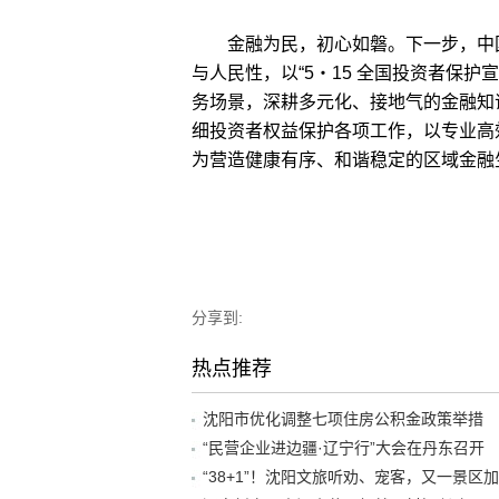
金融为民，初心如磐。下一步，中国
与人民性，以“5・15 全国投资者保
务场景，深耕多元化、接地气的金融知
细投资者权益保护各项工作，以专业高
为营造健康有序、和谐稳定的区域金融
分享到:
热点推荐
沈阳市优化调整七项住房公积金政策举措
“民营企业进边疆·辽宁行”大会在丹东召开