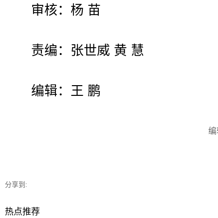
审核：杨 苗
责编：张世威 黄 慧
编辑：王 鹏
编
分享到:
热点推荐