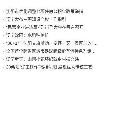
沈阳市优化调整七项住房公积金政策举措
辽宁发布三项知识产权工作指引
“民营企业进边疆·辽宁行”大会在丹东召开
辽宁沈阳：水稻种植忙
“38+1”！沈阳文旅听劝、宠客，又一景区加入“东北超”优惠名单！
全国首个跨省区城市足球超级IP有何特色？走进沈阳现场去看看
辽宁新宾：山间小花环织就乡村振兴路
20余项“辽工辽作”亮相沈阳 展现优秀传统工艺