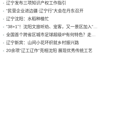
辽宁发布三项知识产权工作指引
“民营企业进边疆·辽宁行”大会在丹东召开
辽宁沈阳：水稻种植忙
“38+1”！沈阳文旅听劝、宠客，又一景区加入“东北超”优惠名单！
全国首个跨省区城市足球超级IP有何特色？走进沈阳现场去看看
辽宁新宾：山间小花环织就乡村振兴路
20余项“辽工辽作”亮相沈阳 展现优秀传统工艺