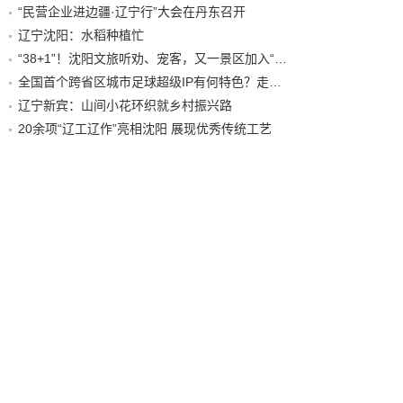
“民营企业进边疆·辽宁行”大会在丹东召开
辽宁沈阳：水稻种植忙
“38+1”！沈阳文旅听劝、宠客，又一景区加入“东北超”优惠名单！
全国首个跨省区城市足球超级IP有何特色？走进沈阳现场去看看
辽宁新宾：山间小花环织就乡村振兴路
20余项“辽工辽作”亮相沈阳 展现优秀传统工艺