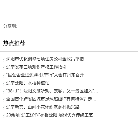
分享到:
热点推荐
沈阳市优化调整七项住房公积金政策举措
辽宁发布三项知识产权工作指引
“民营企业进边疆·辽宁行”大会在丹东召开
辽宁沈阳：水稻种植忙
“38+1”！沈阳文旅听劝、宠客，又一景区加入“东北超”优惠名单！
全国首个跨省区城市足球超级IP有何特色？走进沈阳现场去看看
辽宁新宾：山间小花环织就乡村振兴路
20余项“辽工辽作”亮相沈阳 展现优秀传统工艺