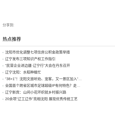
分享到:
热点推荐
沈阳市优化调整七项住房公积金政策举措
辽宁发布三项知识产权工作指引
“民营企业进边疆·辽宁行”大会在丹东召开
辽宁沈阳：水稻种植忙
“38+1”！沈阳文旅听劝、宠客，又一景区加入“东北超”优惠名单！
全国首个跨省区城市足球超级IP有何特色？走进沈阳现场去看看
辽宁新宾：山间小花环织就乡村振兴路
20余项“辽工辽作”亮相沈阳 展现优秀传统工艺