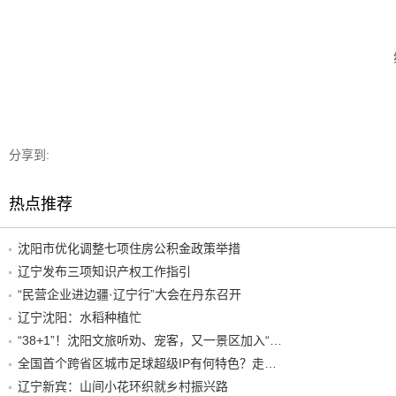
分享到:
热点推荐
沈阳市优化调整七项住房公积金政策举措
辽宁发布三项知识产权工作指引
“民营企业进边疆·辽宁行”大会在丹东召开
辽宁沈阳：水稻种植忙
“38+1”！沈阳文旅听劝、宠客，又一景区加入“东北超”优惠名单！
全国首个跨省区城市足球超级IP有何特色？走进沈阳现场去看看
辽宁新宾：山间小花环织就乡村振兴路