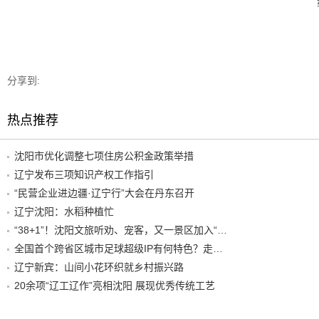
分享到:
热点推荐
沈阳市优化调整七项住房公积金政策举措
辽宁发布三项知识产权工作指引
“民营企业进边疆·辽宁行”大会在丹东召开
辽宁沈阳：水稻种植忙
“38+1”！沈阳文旅听劝、宠客，又一景区加入“东北超”优惠名单！
全国首个跨省区城市足球超级IP有何特色？走进沈阳现场去看看
辽宁新宾：山间小花环织就乡村振兴路
20余项“辽工辽作”亮相沈阳 展现优秀传统工艺