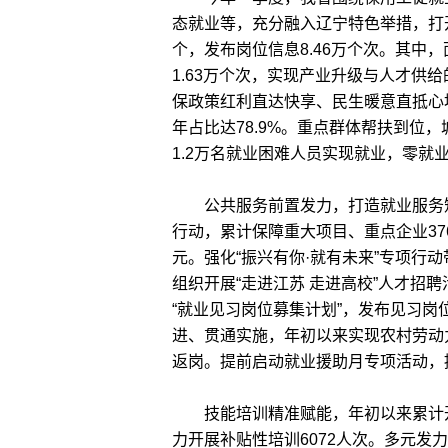
态就业等，充分融入辽宁特色举措，打开
个，发布岗位信息8.46万个次。其中，
1.63万个次，实现产业升级与人才供
保政策红利直达快享、民生暖意直抵心
年占比达78.9%。重点群体帮扶到位，
1.2万名就业困难人员实现就业，零就
公共服务前置发力，打造就业服务矩阵
行动，累计保障重大项目、重点企业376
元。强化“振兴有你·就有未来”专项行动
组织开展“走进江苏 走进高校”人才招聘
“就业见习岗位募集计划”，发布见习岗位7
进、贯通实施，年初以来实现农村劳动力转
返岗。提前启动就业援助月专项活动，提
技能培训精准赋能，年初以来累计开展
力开展补贴性培训6072人次。多元发