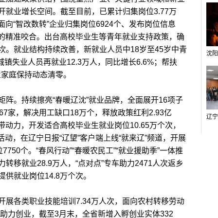
就业增长空间。截至目前，已累计归集岗位3.77万
面向“智改数转”企业归集岗位6924个、发布岗位信息
给的精准咬合。出台高校毕业生等青年就业支持政策，确
坎。就业结构持续改善，新就业人员中18岁至45岁中青
城镇失业人员再就业12.3万人，同比增长6.6%；帮扶
业家庭保持动态清零。
。持续擦亮“春暖辽沈”就业品牌，全面展开16项子
7家，解决用工缺口18万个，释放政策红利2.93亿
带动力，开发适合高校毕业生就业岗位10.65万个次，
活动，在辽宁日报“辽望”客户端上线“就来辽”频道，开展
750个。“春风行动”“春暖农民工”“就业援助季”一体推
移就业28.9万人，“点对点”专车助力2471人次返乡
供就业岗位14.8万个次。
各类职业技能培训7.34万人次，面向农村转移劳动
力助力创业，截至3月末，全省新增入孵创业实体332