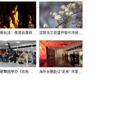
沈阳新玩法：夜游总督府，当一回“赴宴者”
沈阳玉兰花盛开吸引市民打卡
辽宁歌舞团举办《古色·国宝辽宁》排练开放日活动
海外台胞赴辽“走亲” 共誓“和平初心”