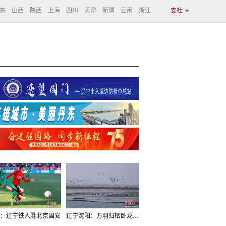
东
山西
陕西
上海
四川
天津
新疆
云南
浙江
支社
：辽宁铁人胜北京国安
辽宁沈阳：万羽归栖卧龙湖看群鸟齐飞