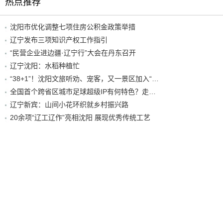
热点推荐
沈阳市优化调整七项住房公积金政策举措
辽宁发布三项知识产权工作指引
“民营企业进边疆·辽宁行”大会在丹东召开
辽宁沈阳：水稻种植忙
“38+1”！沈阳文旅听劝、宠客，又一景区加入“东北超”优惠名单！
全国首个跨省区城市足球超级IP有何特色？走进沈阳现场去看看
辽宁新宾：山间小花环织就乡村振兴路
20余项“辽工辽作”亮相沈阳 展现优秀传统工艺