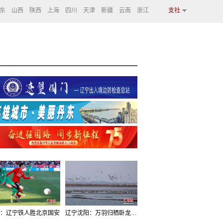
东
山西
陕西
上海
四川
天津
新疆
云南
浙江
支社
：辽宁铁人胜北京国安
辽宁沈阳：万羽归栖卧龙湖看群鸟齐飞