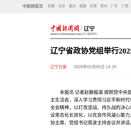
中新网首页
安徽
北京
重庆
福建
甘肃
贵州
广东
广西
辽宁省政协党组举行20
辽宁日报
2026年02月05日 14:26
本报讯 记者赵静报道 按照党中央部署
主生活会，深入学习贯彻习近平新时代
全会精神，以打攻坚战、持久战的决心
设常态化长效化，以优良作风凝心聚力
协主席、党组书记周波主持会议并讲话