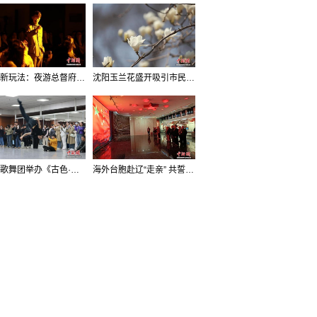
沈阳新玩法：夜游总督府，当一回“赴宴者”
沈阳玉兰花盛开吸引市民打卡
辽宁歌舞团举办《古色·国宝辽宁》排练开放日活动
海外台胞赴辽“走亲” 共誓“和平初心”