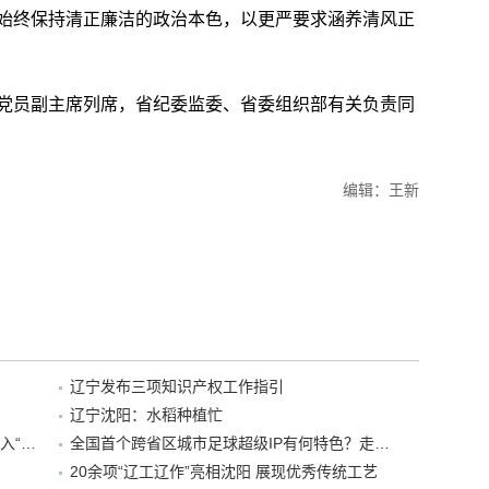
始终保持清正廉洁的政治本色，以更严要求涵养清风正
员副主席列席，省纪委监委、省委组织部有关负责同
编辑：王新
辽宁发布三项知识产权工作指引
辽宁沈阳：水稻种植忙
“38+1”！沈阳文旅听劝、宠客，又一景区加入“东北超”优惠名单！
全国首个跨省区城市足球超级IP有何特色？走进沈阳现场去看看
20余项“辽工辽作”亮相沈阳 展现优秀传统工艺