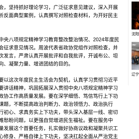
，坚持抓好理论学习，广泛征求意见建议，深入开展
析反面典型案例，认真撰写对照检查材料，为开好民主
八项规定精神学习教育整改整治情况、2024年度民
会征求意见情况。周波代表省政协党组作对照检查，并
次发言，严肃认真开展批评和自我批评，开诚布公、坦
向、凝聚力量、增进团结的目的。
以这次年度民主生活会为契机，认真学习贯彻习近平
要讲话精神，巩固拓展深入贯彻中央八项规定精神学习
政协工作高质量发展。要在深学细悟、笃信笃行上下功
课题，不断提高政治判断力、政治领悟力、政治执行
行初心、求真务实上下功夫，带头深入基层一线、密切
难愁盼问题，以更强自觉增进民生福祉。要在服务中
量发展这个首要任务，扎实做好协商议政和凝聚共识工
心修身、严格自律上下功夫，坚决扛起全面从严治党主