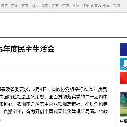
海南
河北
河南
湖北
湖南
江苏
江西
吉林
辽宁
内蒙古
宁夏
青海
山
25年度民主生活会
及省委要求，2月4日，省政协党组举行2025年度民
中国特色社会主义思想，全面贯彻落实党的二十届四中
和恒心，锲而不舍落实中央八项规定精神，推进作风建
、真抓实干，奋力开创中国式现代化建设新局面。省政
。
中超