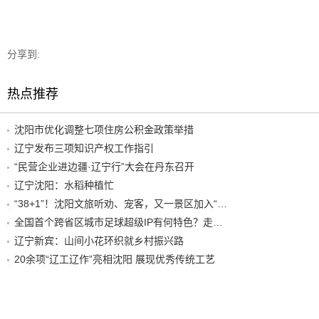
分享到:
热点推荐
沈阳市优化调整七项住房公积金政策举措
辽宁发布三项知识产权工作指引
“民营企业进边疆·辽宁行”大会在丹东召开
辽宁沈阳：水稻种植忙
“38+1”！沈阳文旅听劝、宠客，又一景区加入“东北超”优惠名单！
全国首个跨省区城市足球超级IP有何特色？走进沈阳现场去看看
辽宁新宾：山间小花环织就乡村振兴路
20余项“辽工辽作”亮相沈阳 展现优秀传统工艺