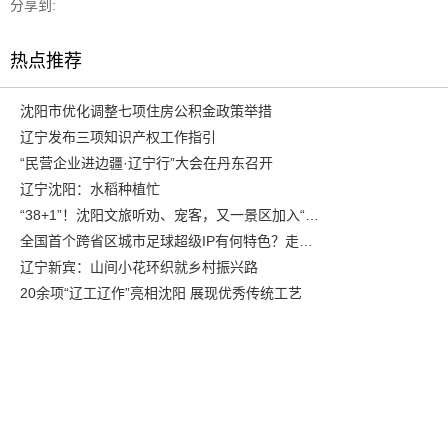
分享到:
热点推荐
沈阳市优化调整七项住房公积金政策举措
辽宁发布三项知识产权工作指引
“民营企业进边疆·辽宁行”大会在丹东召开
辽宁沈阳：水稻种植忙
“38+1”！沈阳文旅听劝、宠客，又一景区加入“东北超”优惠名单！
全国首个跨省区城市足球超级IP有何特色？走进沈阳现场去看看
辽宁新宾：山间小花环织就乡村振兴路
20余项“辽工辽作”亮相沈阳 展现优秀传统工艺