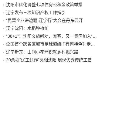
沈阳市优化调整七项住房公积金政策举措
辽宁发布三项知识产权工作指引
“民营企业进边疆·辽宁行”大会在丹东召开
辽宁沈阳：水稻种植忙
“38+1”！沈阳文旅听劝、宠客，又一景区加入“东北超”优惠名单！
全国首个跨省区城市足球超级IP有何特色？走进沈阳现场去看看
辽宁新宾：山间小花环织就乡村振兴路
20余项“辽工辽作”亮相沈阳 展现优秀传统工艺