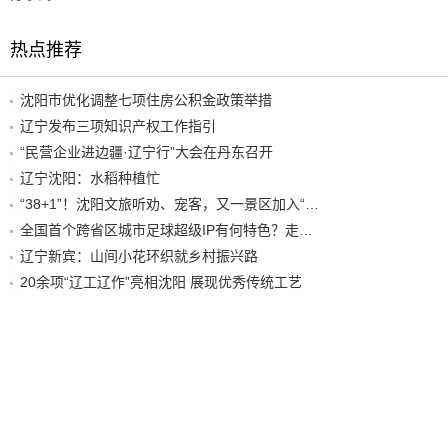
热点推荐
沈阳市优化调整七项住房公积金政策举措
辽宁发布三项知识产权工作指引
“民营企业进边疆·辽宁行”大会在丹东召开
辽宁沈阳：水稻种植忙
“38+1”！沈阳文旅听劝、宠客，又一景区加入“东北超”优惠名单！
全国首个跨省区城市足球超级IP有何特色？走进沈阳现场去看看
辽宁新宾：山间小花环织就乡村振兴路
20余项“辽工辽作”亮相沈阳 展现优秀传统工艺