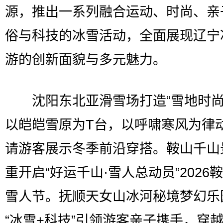
源，推出一系列融合运动、时尚、亲
俗与科技的冰雪活动，全面展现辽宁
游的创新面貌与多元魅力。
沈阳东北亚滑雪场打造“雪地时尚
以皑皑雪原为T台，以呼啸寒风为律
请游客展示冬季前沿穿搭。鞍山千山
重开启“好运千山·雪人总动员”2026
雪人节。抚顺天女山冰河秘境梦幻乐
“冰雪+科技”引领游客亲子携手，穿