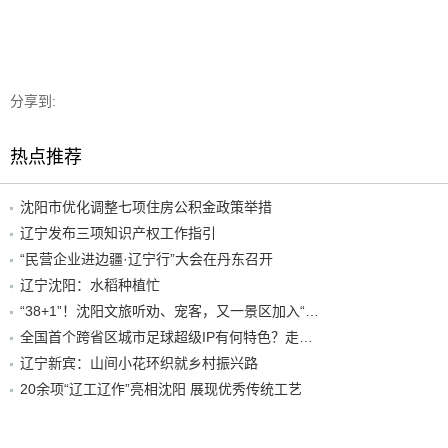
分享到:
热点推荐
沈阳市优化调整七项住房公积金政策举措
辽宁发布三项知识产权工作指引
“民营企业进边疆·辽宁行”大会在丹东召开
辽宁沈阳：水稻种植忙
“38+1”！沈阳文旅听劝、宠客，又一景区加入“东北超”优惠名单！
全国首个跨省区城市足球超级IP有何特色？走进沈阳现场去看看
辽宁新宾：山间小花环织就乡村振兴路
20余项“辽工辽作”亮相沈阳 展现优秀传统工艺