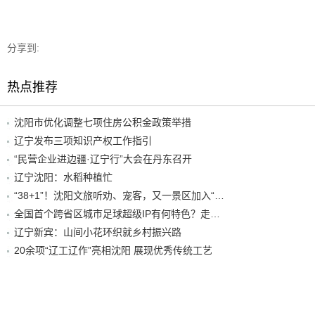
分享到:
热点推荐
沈阳市优化调整七项住房公积金政策举措
辽宁发布三项知识产权工作指引
“民营企业进边疆·辽宁行”大会在丹东召开
辽宁沈阳：水稻种植忙
“38+1”！沈阳文旅听劝、宠客，又一景区加入“东北超”优惠名单！
全国首个跨省区城市足球超级IP有何特色？走进沈阳现场去看看
辽宁新宾：山间小花环织就乡村振兴路
20余项“辽工辽作”亮相沈阳 展现优秀传统工艺