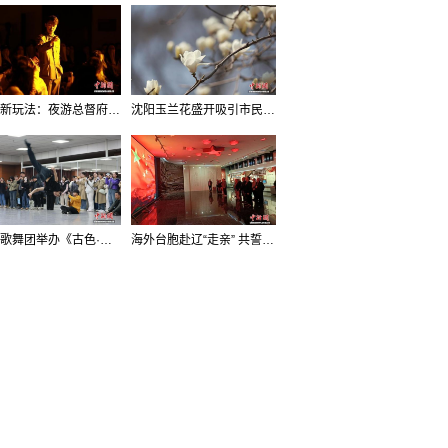
沈阳新玩法：夜游总督府，当一回“赴宴者”
沈阳玉兰花盛开吸引市民打卡
辽宁歌舞团举办《古色·国宝辽宁》排练开放日活动
海外台胞赴辽“走亲” 共誓“和平初心”