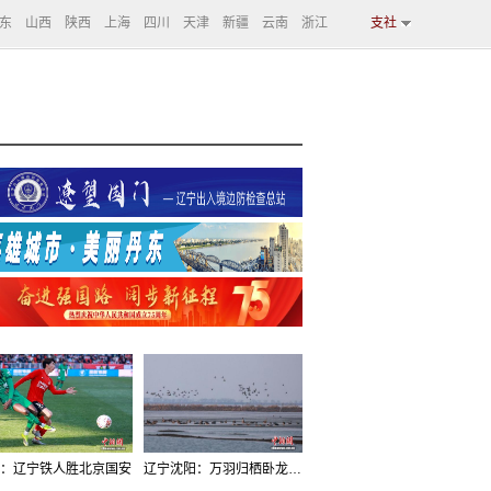
东
山西
陕西
上海
四川
天津
新疆
云南
浙江
支社
：辽宁铁人胜北京国安
辽宁沈阳：万羽归栖卧龙湖看群鸟齐飞