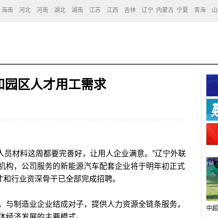
海南
河北
河南
湖北
湖南
江苏
江西
吉林
辽宁
内蒙古
宁夏
青海
山
和园区人才用工需求
人员材料这周都要完善好，让用人企业满意。”辽宁外联
机构，公司服务的新能源汽车配套企业将于明年初正式
人才和行业资深骨干已全部完成招聘。
与制造业企业结成对子，提供人力资源全链条服务，
中超
体经济发展的主要模式。