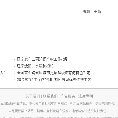
编辑：王新
辽宁发布三项知识产权工作指引
辽宁沈阳：水稻种植忙
“38+1”！沈阳文旅听劝、宠客，又一景区加入“东北超”优惠名单！
全国首个跨省区城市足球超级IP有何特色？走进沈阳现场去看看
20余项“辽工辽作”亮相沈阳 展现优秀传统工艺
关于我们
|
联系我们
|
广告服务
|
法律声明
本网站所刊载信息，不代表中新社和中新网观点。刊用本网站稿件，务经书面授权。
未经授权禁止转载、摘编、复制及建立镜像，违者将依法追究法律责任。