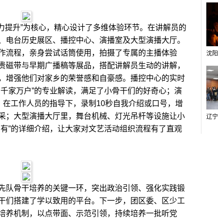
提升”为核心，精心设计了多维体验环节。在讲解员的
、电台历史展区、播控中心、演播室及大型演播大厅。
作流程，亲身尝试话筒使用，拍摄了专属的主播体验
贵磁带与早期广播稿等展品，搭配讲解员生动的讲解，
，增强他们对家乡的荣誉感和自豪感。播控中心的实时
到千家万户”的专业解读，满足了小骨干们的好奇心；演
，在工作人员的指导下，录制10秒自我介绍或口号，增
采；大型演播大厅里，舞台机械、灯光吊杆等设施让小
到有”的详细介绍，让大家对文艺活动组织流程有了直观
队骨干培养的关键一环，突出政治引领、强化实践锻
干们搭建了学以致用的平台。下一步，团区委、区少工
培养机制，以点带面、示范引领，持续培养一批听党