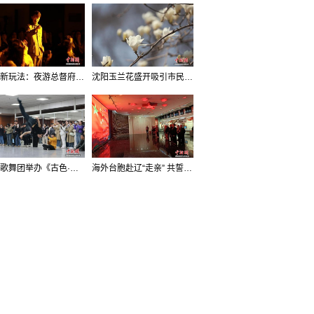
沈阳新玩法：夜游总督府，当一回“赴宴者”
沈阳玉兰花盛开吸引市民打卡
辽宁歌舞团举办《古色·国宝辽宁》排练开放日活动
海外台胞赴辽“走亲” 共誓“和平初心”