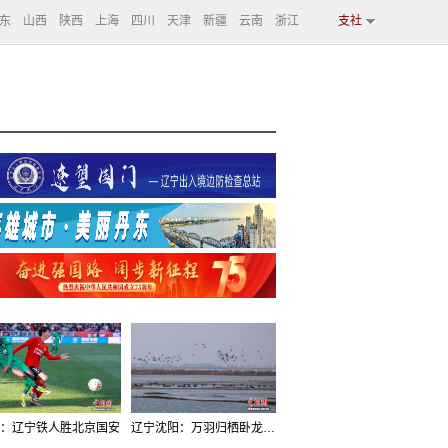
东
山西
陕西
上海
四川
天津
新疆
云南
浙江
支社
：辽宁铁人胜北京国安
辽宁沈阳：万羽归栖卧龙湖看群鸟齐飞