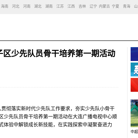
海南
河北
河南
湖北
湖南
江苏
江西
吉林
辽宁
内蒙古
宁夏
青海
山
子区少先队员骨干培养第一期活动
入贯彻落实新时代少先队工作要求，夯实少先队小骨干
区少先队员骨干培养第一期活动在大连广播电视中心顺
式体验中解锁成长新技能，在实践探索中凝聚奋进力
中超