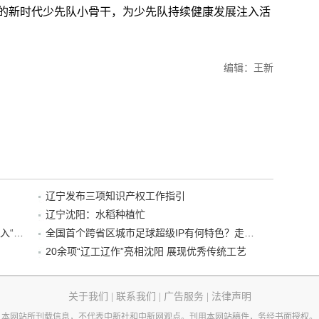
的新时代少先队小骨干，为少先队持续健康发展注入活
编辑：王新
辽宁发布三项知识产权工作指引
辽宁沈阳：水稻种植忙
“38+1”！沈阳文旅听劝、宠客，又一景区加入“东北超”优惠名单！
全国首个跨省区城市足球超级IP有何特色？走进沈阳现场去看看
20余项“辽工辽作”亮相沈阳 展现优秀传统工艺
关于我们
|
联系我们
|
广告服务
|
法律声明
本网站所刊载信息，不代表中新社和中新网观点。刊用本网站稿件，务经书面授权。