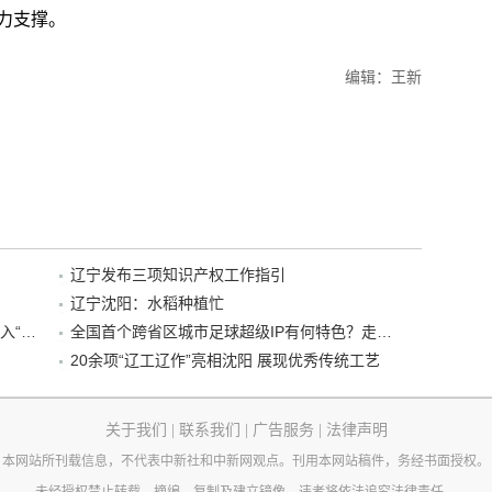
力支撑。
编辑：王新
辽宁发布三项知识产权工作指引
辽宁沈阳：水稻种植忙
“38+1”！沈阳文旅听劝、宠客，又一景区加入“东北超”优惠名单！
全国首个跨省区城市足球超级IP有何特色？走进沈阳现场去看看
20余项“辽工辽作”亮相沈阳 展现优秀传统工艺
关于我们
|
联系我们
|
广告服务
|
法律声明
本网站所刊载信息，不代表中新社和中新网观点。刊用本网站稿件，务经书面授权。