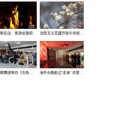
沈阳新玩法：夜游总督府，当一回“赴宴者”
沈阳玉兰花盛开吸引市民打卡
辽宁歌舞团举办《古色·国宝辽宁》排练开放日活动
海外台胞赴辽“走亲” 共誓“和平初心”