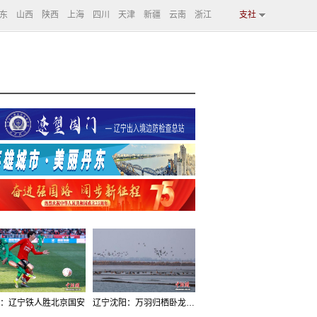
东
山西
陕西
上海
四川
天津
新疆
云南
浙江
支社
：辽宁铁人胜北京国安
辽宁沈阳：万羽归栖卧龙湖看群鸟齐飞