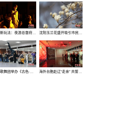
沈阳新玩法：夜游总督府，当一回“赴宴者”
沈阳玉兰花盛开吸引市民打卡
辽宁歌舞团举办《古色·国宝辽宁》排练开放日活动
海外台胞赴辽“走亲” 共誓“和平初心”