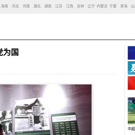
海南
河北
河南
湖北
湖南
江苏
江西
吉林
辽宁
内蒙古
宁夏
青海
山
党为国
中超