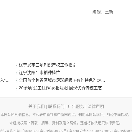
编辑：王新
辽宁发布三项知识产权工作指引
辽宁沈阳：水稻种植忙
“38+1”！沈阳文旅听劝、宠客，又一景区加入“东北超”优惠名单！
全国首个跨省区城市足球超级IP有何特色？走进沈阳现场去看看
20余项“辽工辽作”亮相沈阳 展现优秀传统工艺
关于我们
|
联系我们
|
广告服务
|
法律声明
本网站所刊载信息，不代表中新社和中新网观点。刊用本网站稿件，务经书面授权。
未经授权禁止转载、摘编、复制及建立镜像，违者将依法追究法律责任。
节目许可证（0106168)]
[京ICP证040655号]
[京公网安备：110102003042]
[京ICP备202