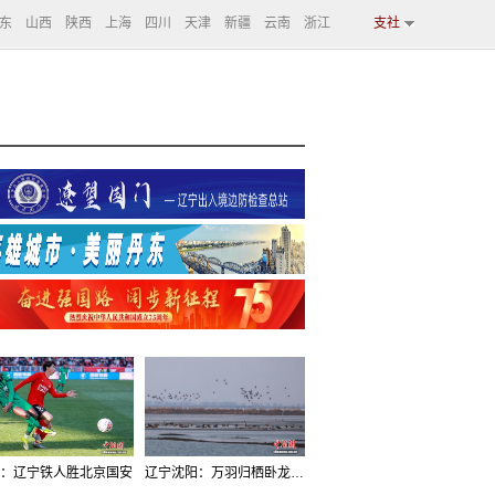
东
山西
陕西
上海
四川
天津
新疆
云南
浙江
支社
：辽宁铁人胜北京国安
辽宁沈阳：万羽归栖卧龙湖看群鸟齐飞