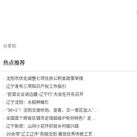
分享到:
热点推荐
沈阳市优化调整七项住房公积金政策举措
辽宁发布三项知识产权工作指引
“民营企业进边疆·辽宁行”大会在丹东召开
辽宁沈阳：水稻种植忙
“38+1”！沈阳文旅听劝、宠客，又一景区加入“东北超”优惠名单！
全国首个跨省区城市足球超级IP有何特色？走进沈阳现场去看看
辽宁新宾：山间小花环织就乡村振兴路
20余项“辽工辽作”亮相沈阳 展现优秀传统工艺