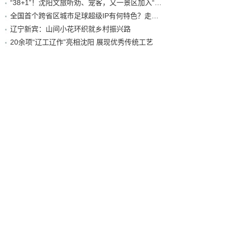
“38+1”！沈阳文旅听劝、宠客，又一景区加入“东北超”优惠名单！
全国首个跨省区城市足球超级IP有何特色？走进沈阳现场去看看
辽宁新宾：山间小花环织就乡村振兴路
20余项“辽工辽作”亮相沈阳 展现优秀传统工艺