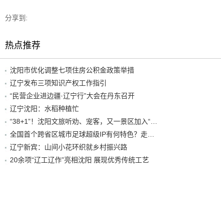
分享到:
热点推荐
沈阳市优化调整七项住房公积金政策举措
辽宁发布三项知识产权工作指引
“民营企业进边疆·辽宁行”大会在丹东召开
辽宁沈阳：水稻种植忙
“38+1”！沈阳文旅听劝、宠客，又一景区加入“东北超”优惠名单！
全国首个跨省区城市足球超级IP有何特色？走进沈阳现场去看看
辽宁新宾：山间小花环织就乡村振兴路
20余项“辽工辽作”亮相沈阳 展现优秀传统工艺