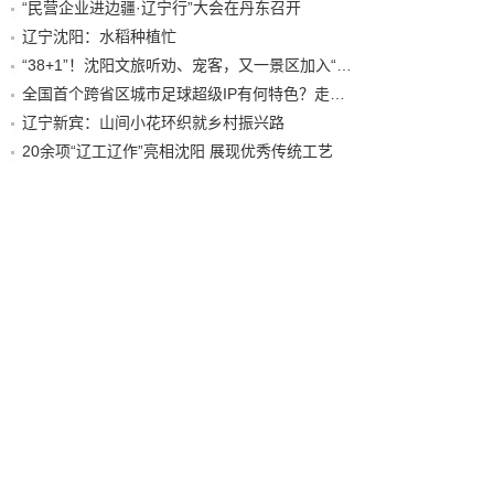
“民营企业进边疆·辽宁行”大会在丹东召开
辽宁沈阳：水稻种植忙
“38+1”！沈阳文旅听劝、宠客，又一景区加入“东北超”优惠名单！
全国首个跨省区城市足球超级IP有何特色？走进沈阳现场去看看
辽宁新宾：山间小花环织就乡村振兴路
20余项“辽工辽作”亮相沈阳 展现优秀传统工艺