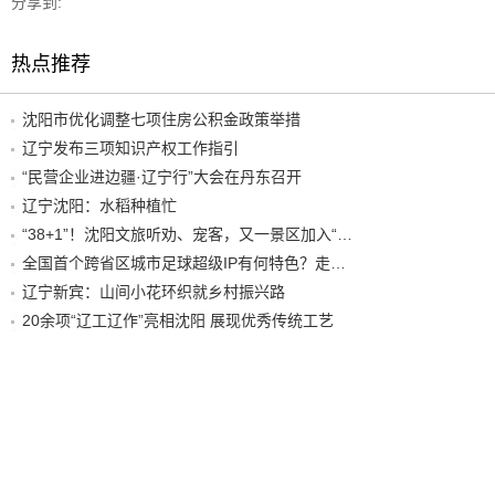
分享到:
热点推荐
沈阳市优化调整七项住房公积金政策举措
辽宁发布三项知识产权工作指引
“民营企业进边疆·辽宁行”大会在丹东召开
辽宁沈阳：水稻种植忙
“38+1”！沈阳文旅听劝、宠客，又一景区加入“东北超”优惠名单！
全国首个跨省区城市足球超级IP有何特色？走进沈阳现场去看看
辽宁新宾：山间小花环织就乡村振兴路
20余项“辽工辽作”亮相沈阳 展现优秀传统工艺