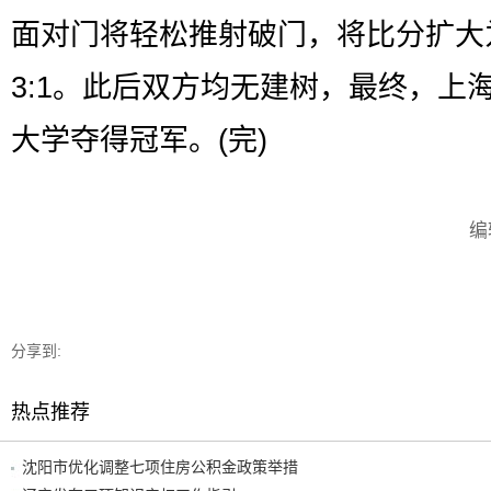
面对门将轻松推射破门，将比分扩大
3:1。此后双方均无建树，最终，上
大学夺得冠军。(完)
编
分享到:
热点推荐
沈阳市优化调整七项住房公积金政策举措