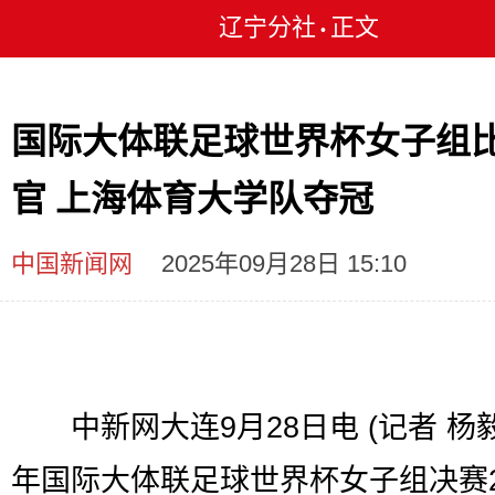
辽宁分社
正文
•
国际大体联足球世界杯女子组
官 上海体育大学队夺冠
中国新闻网
2025年09月28日 15:10
中新网大连9月28日电 (记者 杨毅)
年国际大体联足球世界杯女子组决赛