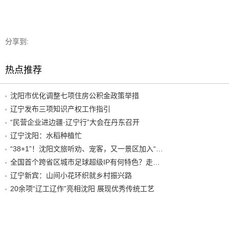
分享到:
热点推荐
沈阳市优化调整七项住房公积金政策举措
辽宁发布三项知识产权工作指引
“民营企业进边疆·辽宁行”大会在丹东召开
辽宁沈阳：水稻种植忙
“38+1”！沈阳文旅听劝、宠客，又一景区加入“东北超”优惠名单！
全国首个跨省区城市足球超级IP有何特色？走进沈阳现场去看看
辽宁新宾：山间小花环织就乡村振兴路
20余项“辽工辽作”亮相沈阳 展现优秀传统工艺