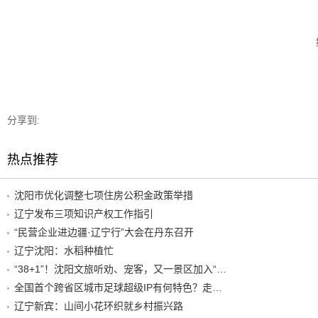
分享到:
热点推荐
沈阳市优化调整七项住房公积金政策举措
辽宁发布三项知识产权工作指引
“民营企业进边疆·辽宁行”大会在丹东召开
辽宁沈阳：水稻种植忙
“38+1”！沈阳文旅听劝、宠客，又一景区加入“东北超”优惠名单！
全国首个跨省区城市足球超级IP有何特色？走进沈阳现场去看看
辽宁新宾：山间小花环织就乡村振兴路