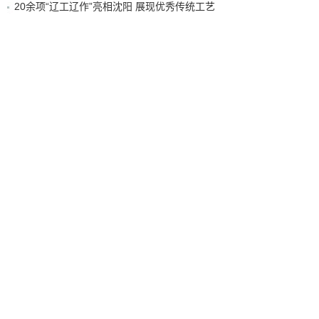
20余项“辽工辽作”亮相沈阳 展现优秀传统工艺