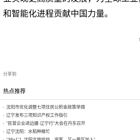
和智能化进程贡献中国力量。
分享到:
热点推荐
沈阳市优化调整七项住房公积金政策举措
辽宁发布三项知识产权工作指引
“民营企业进边疆·辽宁行”大会在丹东召开
辽宁沈阳：水稻种植忙
“38+1”！沈阳文旅听劝、宠客，又一景区加入“东北超”优惠名单！