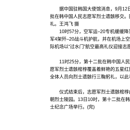
据中国驻韩国大使馆消息，9月1
批在韩中国人民志愿军烈士遗骸移交。
礼。王鸿飞 摄
10时57分，空军运–20专机缓缓
军4架歼–20战斗机护航，并在机场上
际机场以“过水门”航空最高礼仪迎接志
11时25分，第十二批在韩中国人民
愿军烈士遗骸棺椁覆盖着鲜艳的五星红
全体人员向烈士遗骸行三鞠躬礼，以此
仪式结束后，志愿军烈士遗骸棺椁由
朝烈士陵园。13日10时，第十二批
士纪念广场举行。(完)