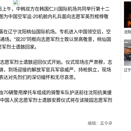
2日上午，中韩双方在韩国仁川国际机场共同举行第十二
图为中国空军运-20机舱内礼兵面向志愿军英烈棺椁敬
降落在辽宁沈阳桃仙国际机场。专机进入中国领空后，空
空通场。“双20”同框向志愿军烈士致以崇高敬意，桃仙国
愿军烈士遗骸回家。
志愿军烈士遗骸迎回仪式开始。仪式现场庄严肃穆，志
旗，到场迎接的解放军官兵军容威严、持枪鹄立，现场
表达对先烈们的深切缅怀和无尽哀思。
70辆警用摩托车组成的骑警车队护送前往沈阳抗美援
在韩中国人民志愿军烈士遗骸安葬仪式将在该陵园志愿军烈
编辑：孟令卓