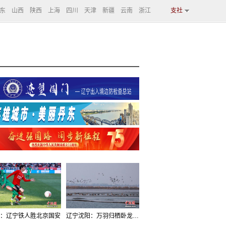
东
山西
陕西
上海
四川
天津
新疆
云南
浙江
支社
：辽宁铁人胜北京国安
辽宁沈阳：万羽归栖卧龙湖看群鸟齐飞