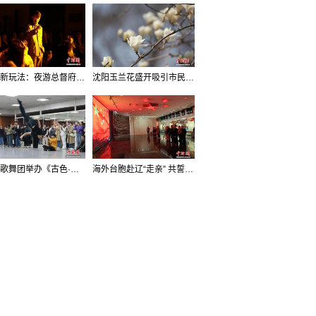
沈阳新玩法：夜游总督府，当一回“赴宴者”
沈阳玉兰花盛开吸引市民打卡
辽宁歌舞团举办《古色·国宝辽宁》排练开放日活动
海外台胞赴辽“走亲” 共誓“和平初心”