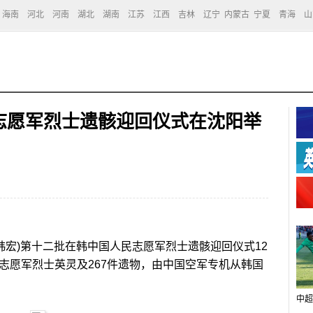
海南
河北
河南
湖北
湖南
江苏
江西
吉林
辽宁
内蒙古
宁夏
青海
山
志愿军烈士遗骸迎回仪式在沈阳举
 韩宏)第十二批在韩中国人民志愿军烈士遗骸迎回仪式12
志愿军烈士英灵及267件遗物，由中国空军专机从韩国
中超