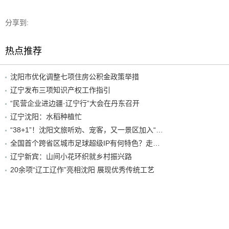
分享到:
热点推荐
沈阳市优化调整七项住房公积金政策举措
辽宁发布三项知识产权工作指引
“民营企业进边疆·辽宁行”大会在丹东召开
辽宁沈阳：水稻种植忙
“38+1”！沈阳文旅听劝、宠客，又一景区加入“东北超”优惠名单！
全国首个跨省区城市足球超级IP有何特色？走进沈阳现场去看看
辽宁新宾：山间小花环织就乡村振兴路
20余项“辽工辽作”亮相沈阳 展现优秀传统工艺