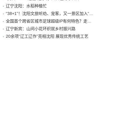
辽宁沈阳：水稻种植忙
“38+1”！沈阳文旅听劝、宠客，又一景区加入“东北超”优惠名单！
全国首个跨省区城市足球超级IP有何特色？走进沈阳现场去看看
辽宁新宾：山间小花环织就乡村振兴路
20余项“辽工辽作”亮相沈阳 展现优秀传统工艺