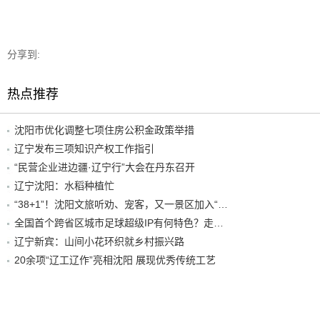
分享到:
热点推荐
沈阳市优化调整七项住房公积金政策举措
辽宁发布三项知识产权工作指引
“民营企业进边疆·辽宁行”大会在丹东召开
辽宁沈阳：水稻种植忙
“38+1”！沈阳文旅听劝、宠客，又一景区加入“东北超”优惠名单！
全国首个跨省区城市足球超级IP有何特色？走进沈阳现场去看看
辽宁新宾：山间小花环织就乡村振兴路
20余项“辽工辽作”亮相沈阳 展现优秀传统工艺