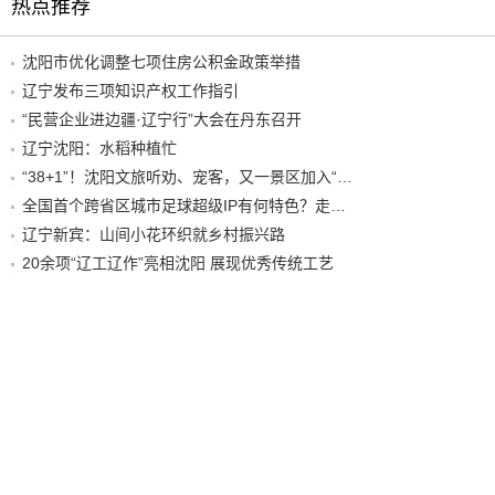
热点推荐
沈阳市优化调整七项住房公积金政策举措
辽宁发布三项知识产权工作指引
“民营企业进边疆·辽宁行”大会在丹东召开
辽宁沈阳：水稻种植忙
“38+1”！沈阳文旅听劝、宠客，又一景区加入“东北超”优惠名单！
全国首个跨省区城市足球超级IP有何特色？走进沈阳现场去看看
辽宁新宾：山间小花环织就乡村振兴路
20余项“辽工辽作”亮相沈阳 展现优秀传统工艺