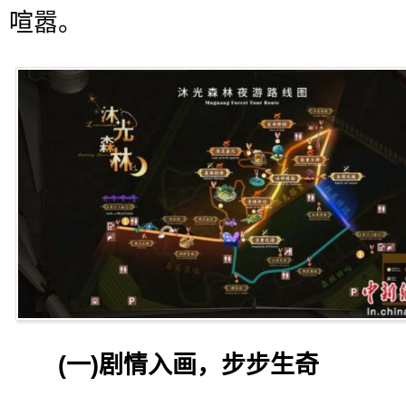
喧嚣。
(一)剧情入画，步步生奇