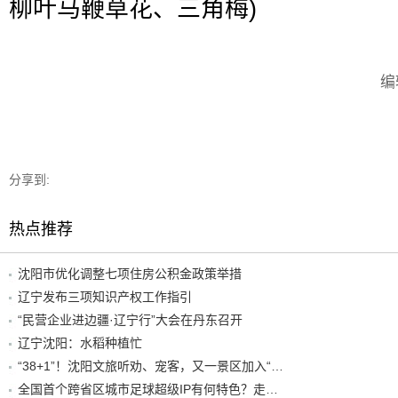
柳叶马鞭草花、三角梅)
编
分享到:
热点推荐
沈阳市优化调整七项住房公积金政策举措
辽宁发布三项知识产权工作指引
“民营企业进边疆·辽宁行”大会在丹东召开
辽宁沈阳：水稻种植忙
“38+1”！沈阳文旅听劝、宠客，又一景区加入“东北超”优惠名单！
全国首个跨省区城市足球超级IP有何特色？走进沈阳现场去看看