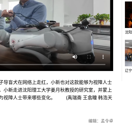
导盲犬在网络上走红，小新也对这款能够为视障人士
，小新走进沈阳理工大学姜月秋教授的研究室，并蒙上
为视障人士带来哪些变化。 (禹瑞斋 王翕瞳 韩浩天
编辑：孟令卓