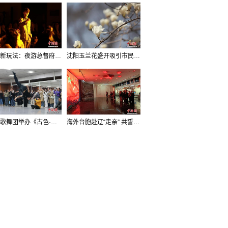
沈阳新玩法：夜游总督府，当一回“赴宴者”
沈阳玉兰花盛开吸引市民打卡
辽宁歌舞团举办《古色·国宝辽宁》排练开放日活动
海外台胞赴辽“走亲” 共誓“和平初心”