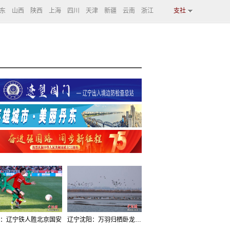
东
山西
陕西
上海
四川
天津
新疆
云南
浙江
支社
：辽宁铁人胜北京国安
辽宁沈阳：万羽归栖卧龙湖看群鸟齐飞