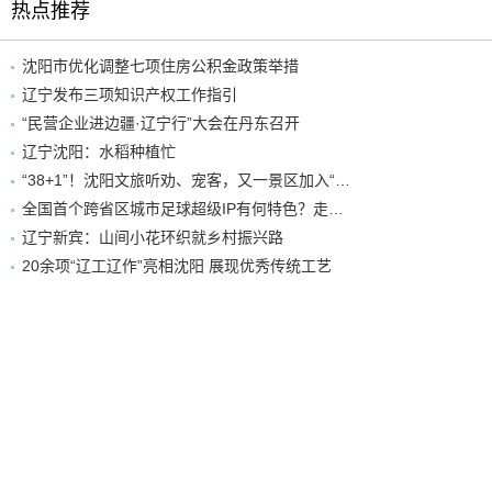
热点推荐
沈阳市优化调整七项住房公积金政策举措
辽宁发布三项知识产权工作指引
“民营企业进边疆·辽宁行”大会在丹东召开
辽宁沈阳：水稻种植忙
“38+1”！沈阳文旅听劝、宠客，又一景区加入“东北超”优惠名单！
全国首个跨省区城市足球超级IP有何特色？走进沈阳现场去看看
辽宁新宾：山间小花环织就乡村振兴路
20余项“辽工辽作”亮相沈阳 展现优秀传统工艺