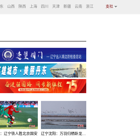
东
山西
陕西
上海
四川
天津
新疆
云南
浙江
支社
：辽宁铁人胜北京国安
辽宁沈阳：万羽归栖卧龙湖看群鸟齐飞