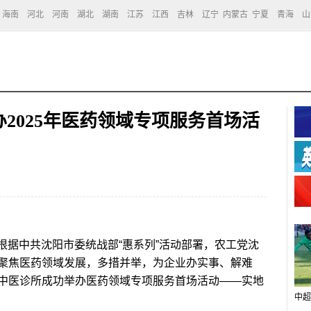
海南
河北
河南
湖北
湖南
江苏
江西
吉林
辽宁
内蒙古
宁夏
青海
山
2025年医药领域专项服务首场活
根据中共沈阳市委统战部“惠系列”活动部署，农工党沈
聚焦医药领域发展，多措并举，为企业办实事、解难
中医诊所成功举办医药领域专项服务首场活动——实地
中超