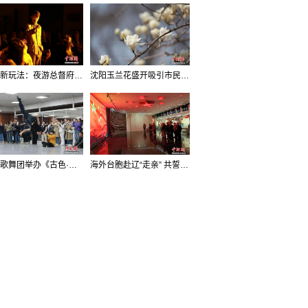
沈阳新玩法：夜游总督府，当一回“赴宴者”
沈阳玉兰花盛开吸引市民打卡
辽宁歌舞团举办《古色·国宝辽宁》排练开放日活动
海外台胞赴辽“走亲” 共誓“和平初心”