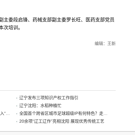
主委段启锋、药械支部副主委罗长旺、医药支部党员
本次培训。
编辑：王新
辽宁发布三项知识产权工作指引
辽宁沈阳：水稻种植忙
“38+1”！沈阳文旅听劝、宠客，又一景区加入“东北超”优惠名单！
全国首个跨省区城市足球超级IP有何特色？走进沈阳现场去看看
20余项“辽工辽作”亮相沈阳 展现优秀传统工艺