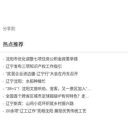
分享到:
热点推荐
沈阳市优化调整七项住房公积金政策举措
辽宁发布三项知识产权工作指引
“民营企业进边疆·辽宁行”大会在丹东召开
辽宁沈阳：水稻种植忙
“38+1”！沈阳文旅听劝、宠客，又一景区加入“东北超”优惠名单！
全国首个跨省区城市足球超级IP有何特色？走进沈阳现场去看看
辽宁新宾：山间小花环织就乡村振兴路
20余项“辽工辽作”亮相沈阳 展现优秀传统工艺